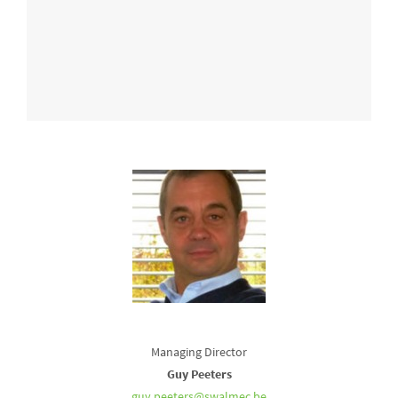
Managing Director
Guy Peeters
guy.peeters@swalmec.be